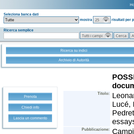
H
Seleziona banca dati
25
mostra
risultati per 
Ricerca semplice
Tutti i campi
Ricerca su indici
Archivio di Autorità
Prenota
Chiedi info
Lascia un commento