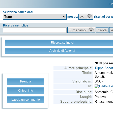
H
Seleziona banca dati
25
mostra
risultati per 
Ricerca semplice
Tutti i campi
Ricerca su indici
Archivio di Autorità
Prenota
Chiedi info
Lascia un commento