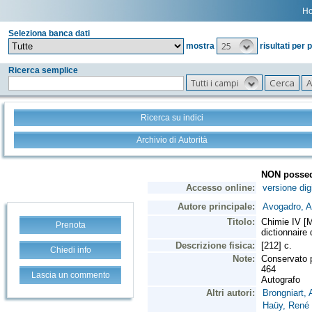
H
Seleziona banca dati
25
mostra
risultati per 
Ricerca semplice
Tutti i campi
Ricerca su indici
Archivio di Autorità
Prenota
Chiedi info
Lascia un commento