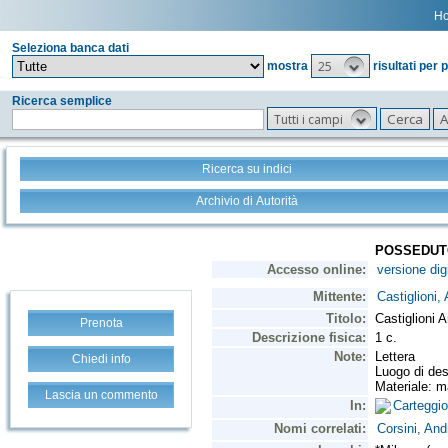
H
Seleziona banca dati
25
mostra
risultati per 
Ricerca semplice
Tutti i campi
Ricerca su indici
Archivio di Autorità
Prenota
Chiedi info
Lascia un commento