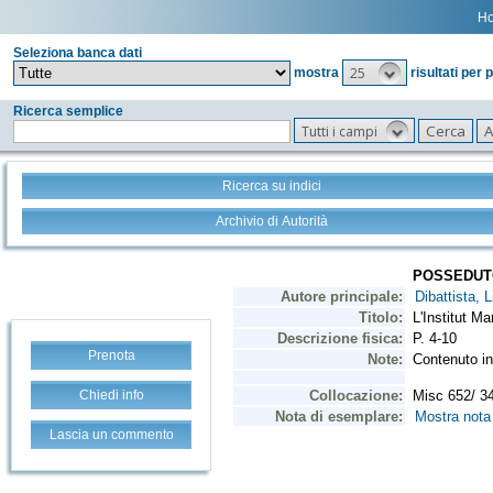
H
Seleziona banca dati
25
mostra
risultati per 
Ricerca semplice
Tutti i campi
Ricerca su indici
Archivio di Autorità
Prenota
Chiedi info
Lascia un commento