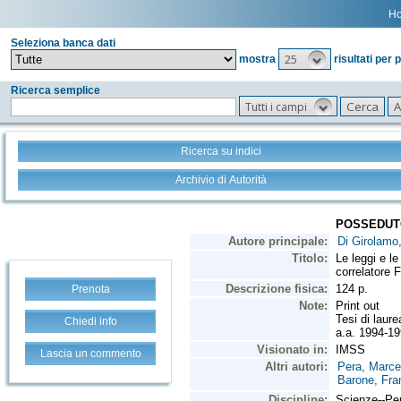
H
Seleziona banca dati
25
mostra
risultati per 
Ricerca semplice
Tutti i campi
Ricerca su indici
Archivio di Autorità
Prenota
Chiedi info
Lascia un commento