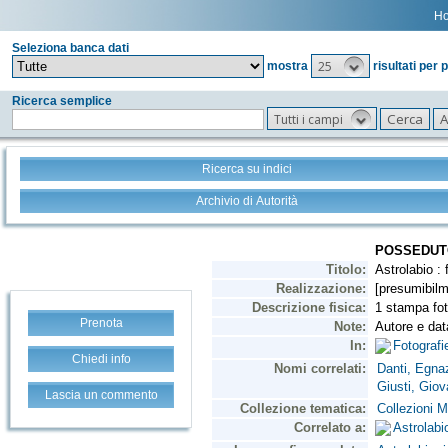
H
Seleziona banca dati
25
mostra
risultati per 
Ricerca semplice
Tutti i campi
Ricerca su indici
Archivio di Autorità
Prenota
Chiedi info
Lascia un commento