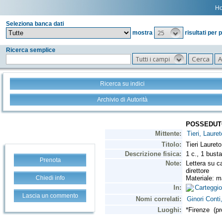
H
Seleziona banca dati
25
mostra
risultati per 
Ricerca semplice
Tutti i campi
Ricerca su indici
Archivio di Autorità
Prenota
Chiedi info
Lascia un commento