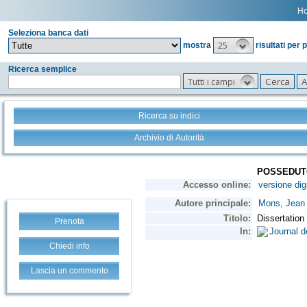
H
Seleziona banca dati
25
mostra
risultati per 
Ricerca semplice
Tutti i campi
Ricerca su indici
Archivio di Autorità
Prenota
Chiedi info
Lascia un commento