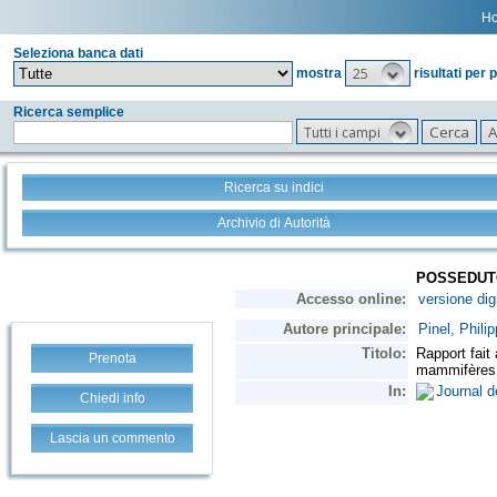
H
Seleziona banca dati
25
mostra
risultati per 
Ricerca semplice
Tutti i campi
Ricerca su indici
Archivio di Autorità
Prenota
Chiedi info
Lascia un commento