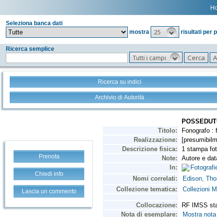
H
Seleziona banca dati
25
mostra
risultati per 
Ricerca semplice
Tutti i campi
Ricerca su indici
Archivio di Autorità
Prenota
Chiedi info
Lascia un commento