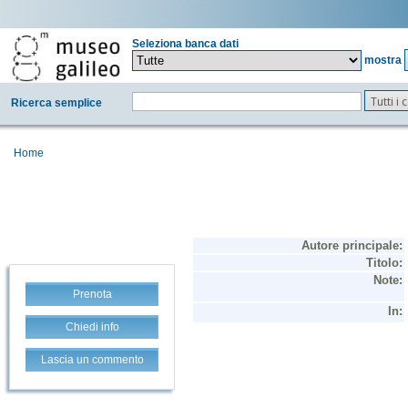
Seleziona banca dati
mostra
Tutti i
Ricerca semplice
Home
Prenota
Chiedi info
Lascia un commento