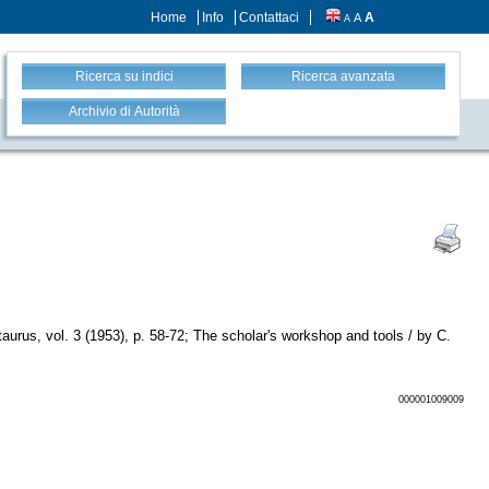
Home
Info
Contattaci
A
A
A
Ricerca su indici
Ricerca avanzata
Archivio di Autorità