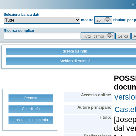
H
Seleziona banca dati
25
mostra
risultati per 
Ricerca semplice
Tutti i campi
Ricerca su indici
Archivio di Autorità
Prenota
Chiedi info
Lascia un commento