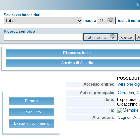
H
Seleziona banca dati
25
mostra
risultati per 
Ricerca semplice
Tutti i campi
Ricerca su indici
Archivio di Autorità
Prenota
Chiedi info
Lascia un commento