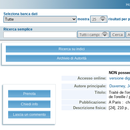
H
Seleziona banca dati
25
mostra
risultati per 
Ricerca semplice
Tutti i campi
Ricerca su indici
Archivio di Autorità
Prenota
Chiedi info
Lascia un commento