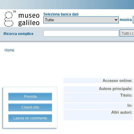
Seleziona banca dati
mostra
Tutti i
Ricerca semplice
Home
Prenota
Chiedi info
Lascia un commento