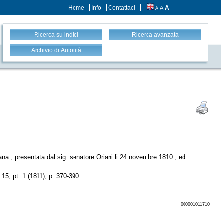
Home
Info
Contattaci
A
A
A
Ricerca su indici
Ricerca avanzata
Archivio di Autorità