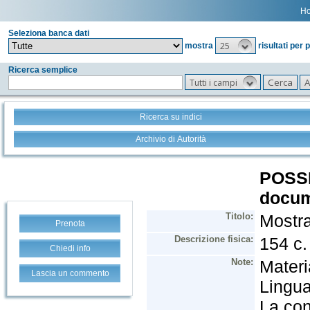
H
Seleziona banca dati
25
mostra
risultati per 
Ricerca semplice
Tutti i campi
Ricerca su indici
Archivio di Autorità
Prenota
Chiedi info
Lascia un commento