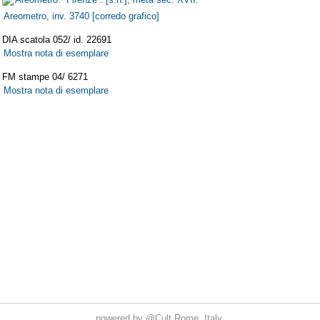
powered by
@Cult
Rome, Italy.