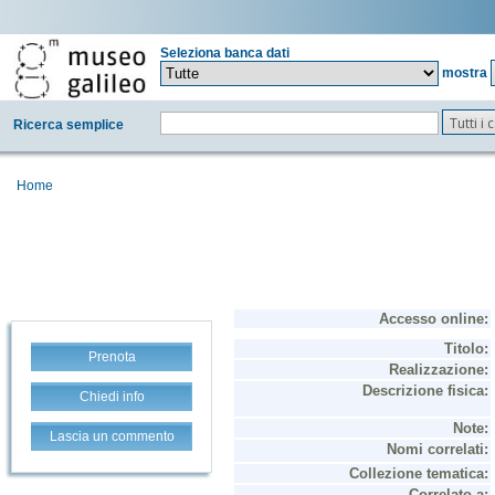
Seleziona banca dati
mostra
Tutti i
Ricerca semplice
Home
Prenota
Chiedi info
Lascia un commento