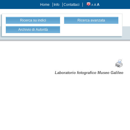
Home
Info
Contattaci
A
A
A
Ricerca su indici
Ricerca avanzata
Archivio di Autorità