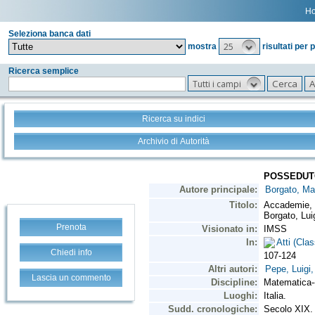
H
Seleziona banca dati
25
mostra
risultati per 
Ricerca semplice
Tutti i campi
Ricerca su indici
Archivio di Autorità
Prenota
Chiedi info
Lascia un commento