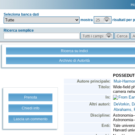
H
Seleziona banca dati
25
mostra
risultati per 
Ricerca semplice
Tutti i campi
Ricerca su indici
Archivio di Autorità
Prenota
Chiedi info
Lascia un commento