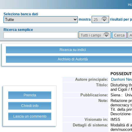
H
Seleziona banca dati
25
mostra
risultati per 
Ricerca semplice
Tutti i campi
Ricerca su indici
Archivio di Autorità
Prenota
Chiedi info
Lascia un commento