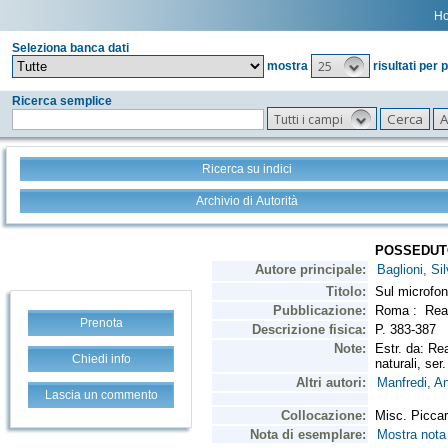
H
Seleziona banca dati
25
mostra
risultati per 
Ricerca semplice
Tutti i campi
Ricerca su indici
Archivio di Autorità
Prenota
Chiedi info
Lascia un commento