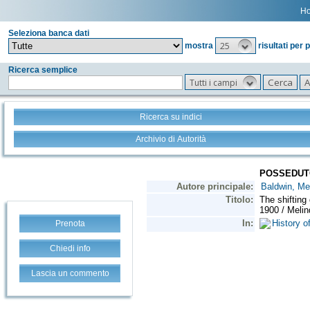
H
Seleziona banca dati
25
mostra
risultati per 
Ricerca semplice
Tutti i campi
Ricerca su indici
Archivio di Autorità
Prenota
Chiedi info
Lascia un commento