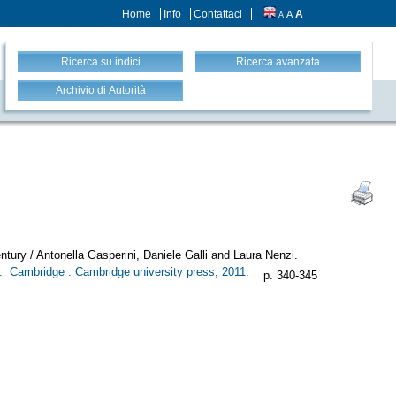
Home
Info
Contattaci
A
A
A
Ricerca su indici
Ricerca avanzata
Archivio di Autorità