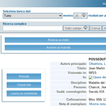
H
Seleziona banca dati
25
mostra
risultati per 
Ricerca semplice
Tutti i campi
Ricerca su indici
Archivio di Autorità
Prenota
Chiedi info
Lascia un commento