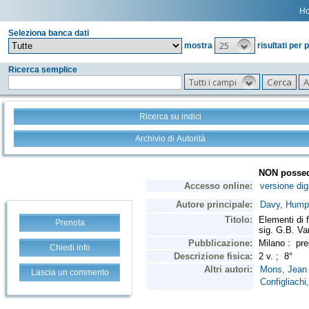
H
Seleziona banca dati
25
mostra
risultati per 
Ricerca semplice
Tutti i campi
Ricerca su indici
Archivio di Autorità
Prenota
Chiedi info
Lascia un commento