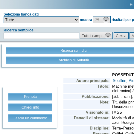
H
Seleziona banca dati
25
mostra
risultati per 
Ricerca semplice
Tutti i campi
Ricerca su indici
Archivio di Autorità
Prenota
Chiedi info
Lascia un commento