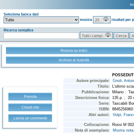
H
Seleziona banca dati
25
mostra
risultati per 
Ricerca semplice
Tutti i campi
Ricerca su indici
Archivio di Autorità
Prenota
Chiedi info
Lascia un commento