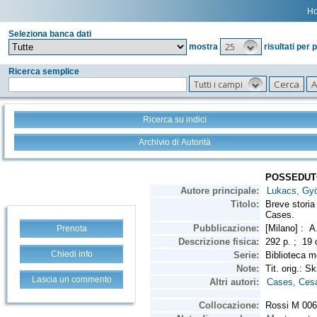
H
Seleziona banca dati
25
mostra
risultati per 
Ricerca semplice
Tutti i campi
Ricerca su indici
Archivio di Autorità
Prenota
Chiedi info
Lascia un commento