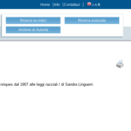
Home
Info
Contattaci
A
A
A
Ricerca su indici
Ricerca avanzata
Archivio di Autorità