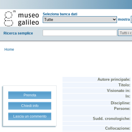
Seleziona banca dati
mostra
Tutti i
Ricerca semplice
Home
Prenota
Chiedi info
Lascia un commento