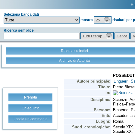
H
Seleziona banca dati
25
mostra
risultati per 
Ricerca semplice
Tutti i campi
Ricerca su indici
Archivio di Autorità
Prenota
Chiedi info
Lascia un commento