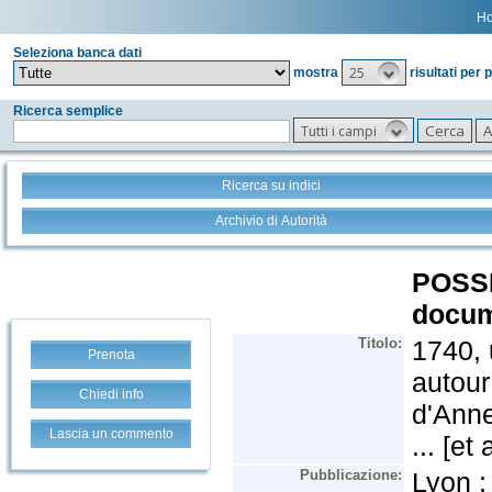
H
Seleziona banca dati
25
mostra
risultati per 
Ricerca semplice
Tutti i campi
Ricerca su indici
Archivio di Autorità
Prenota
Chiedi info
Lascia un commento