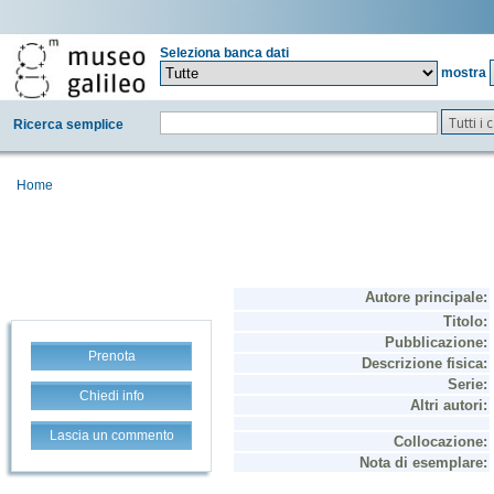
Seleziona banca dati
mostra
Tutti i
Ricerca semplice
Home
Prenota
Chiedi info
Lascia un commento