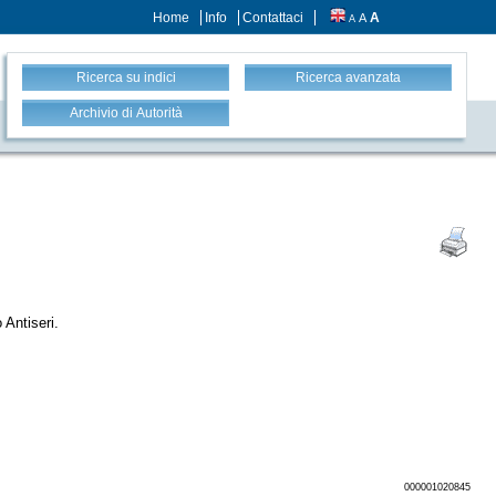
Home
Info
Contattaci
A
A
A
Ricerca su indici
Ricerca avanzata
Archivio di Autorità