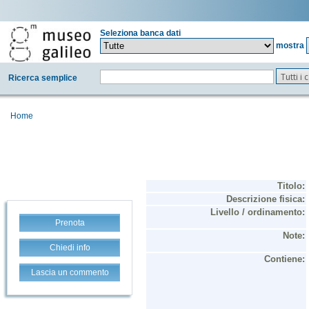
Seleziona banca dati
mostra
Tutti i
Ricerca semplice
Home
Prenota
Chiedi info
Lascia un commento