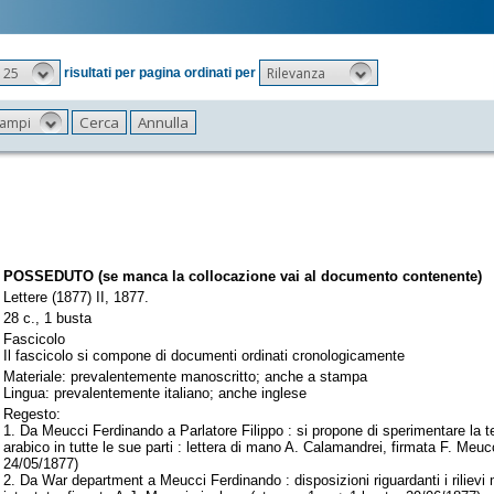
25
Rilevanza
risultati per pagina ordinati per
 campi