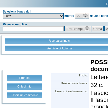
H
Seleziona banca dati
25
mostra
risultati per 
Ricerca semplice
Tutti i campi
Ricerca su indici
Archivio di Autorità
Prenota
Chiedi info
Lascia un commento