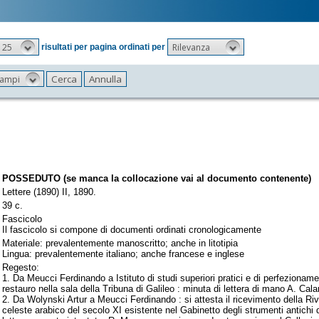
25
Rilevanza
risultati per pagina ordinati per
 campi