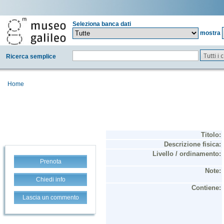
Seleziona banca dati
mostra
Tutti i
Ricerca semplice
Home
Prenota
Chiedi info
Lascia un commento