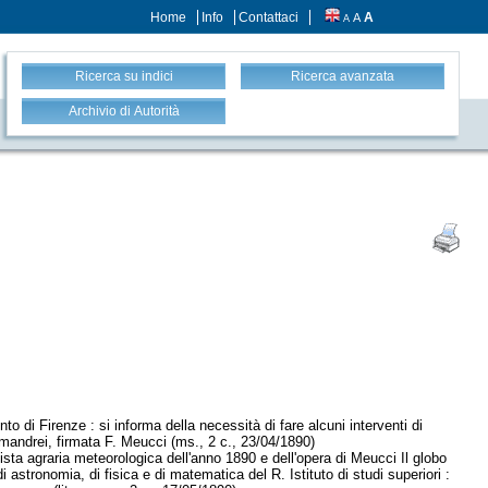
Home
Info
Contattaci
A
A
A
Ricerca su indici
Ricerca avanzata
Archivio di Autorità