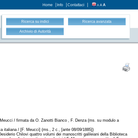
Home
Info
Contattaci
A
A
A
Ricerca su indici
Ricerca avanzata
Archivio di Autorità