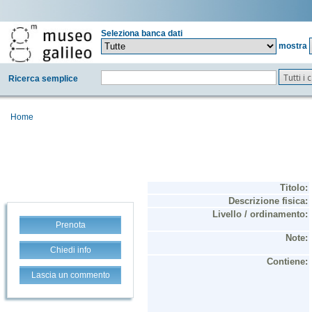
Seleziona banca dati
mostra
Tutti i
Ricerca semplice
Home
Prenota
Chiedi info
Lascia un commento