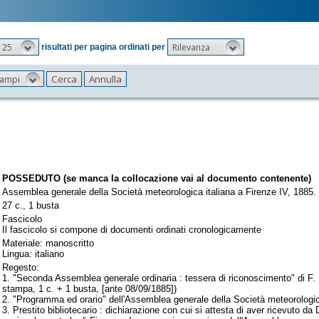
25
Rilevanza
risultati per pagina ordinati per
 campi