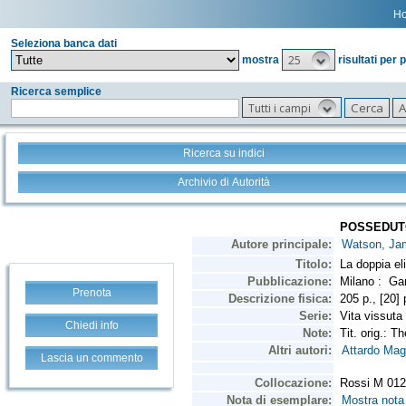
H
Seleziona banca dati
25
mostra
risultati per 
Ricerca semplice
Tutti i campi
Ricerca su indici
Archivio di Autorità
Prenota
Chiedi info
Lascia un commento