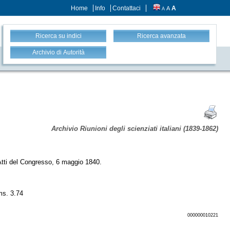
Home
Info
Contattaci
A
A
A
Ricerca su indici
Ricerca avanzata
Archivio di Autorità