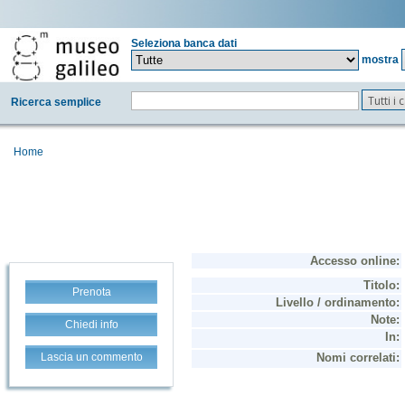
Seleziona banca dati
mostra
Tutti i
Ricerca semplice
Home
Prenota
Chiedi info
Lascia un commento