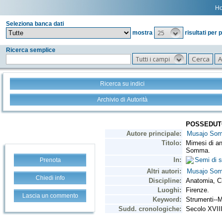
H
Seleziona banca dati
25
mostra
risultati per 
Ricerca semplice
Tutti i campi
Ricerca su indici
Archivio di Autorità
Prenota
Chiedi info
Lascia un commento