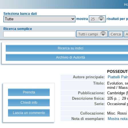
H
Seleziona banca dati
25
mostra
risultati per 
Ricerca semplice
Tutti i campi
Ricerca su indici
Archivio di Autorità
Prenota
Chiedi info
Lascia un commento