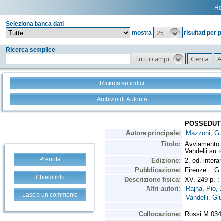
H
Seleziona banca dati
25
mostra
risultati per 
Ricerca semplice
Tutti i campi
Ricerca su indici
Archivio di Autorità
Prenota
Chiedi info
Lascia un commento