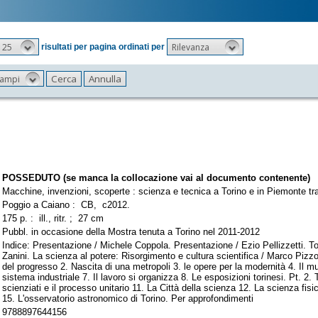
25
Rilevanza
risultati per pagina ordinati per
 campi