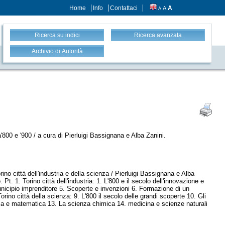
Home
Info
Contattaci
A
A
A
Ricerca su indici
Ricerca avanzata
Archivio di Autorità