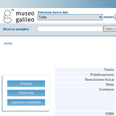
Seleziona banca dati
mostra
Tutti i
Ricerca semplice
Home
Prenota
Chiedi info
Lascia un commento