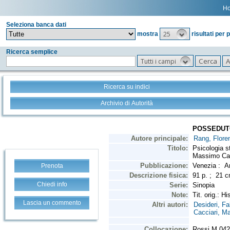
H
Seleziona banca dati
25
mostra
risultati per 
Ricerca semplice
Tutti i campi
Ricerca su indici
Archivio di Autorità
Prenota
Chiedi info
Lascia un commento