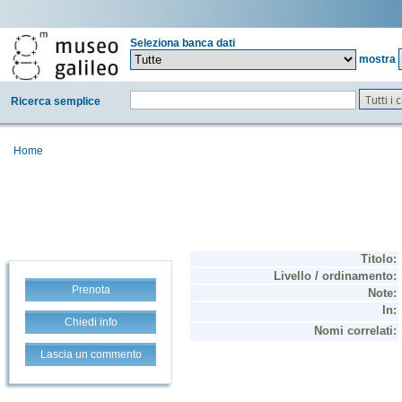
Seleziona banca dati
mostra
Tutti i
Ricerca semplice
Home
Prenota
Chiedi info
Lascia un commento