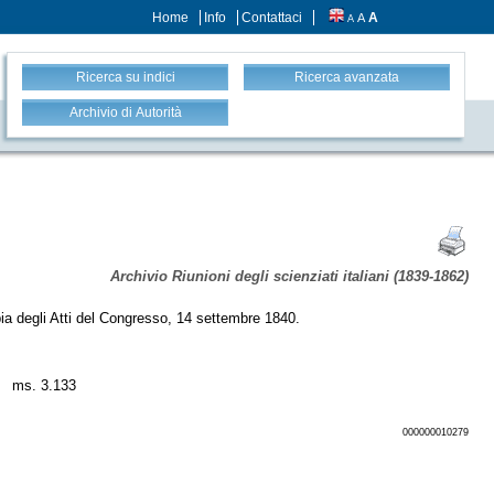
Home
Info
Contattaci
A
A
A
Ricerca su indici
Ricerca avanzata
Archivio di Autorità