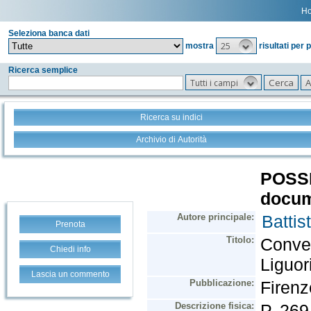
H
Seleziona banca dati
25
mostra
risultati per 
Ricerca semplice
Tutti i campi
Ricerca su indici
Archivio di Autorità
Prenota
Chiedi info
Lascia un commento