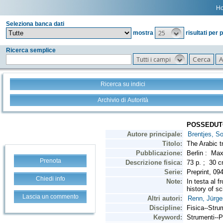
H
Seleziona banca dati
25
mostra
risultati per 
Ricerca semplice
Tutti i campi
Ricerca su indici
Archivio di Autorità
Prenota
Chiedi info
Lascia un commento