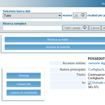
H
Seleziona banca dati
25
mostra
risultati per 
Ricerca semplice
Tutti i campi
Ricerca su indici
Archivio di Autorità
Prenota
Chiedi info
Lascia un commento