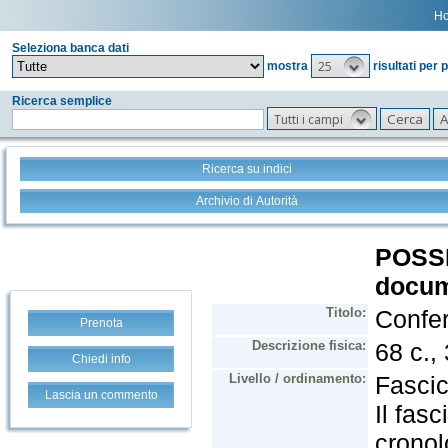
H
Seleziona banca dati
25
mostra
risultati per 
Ricerca semplice
Tutti i campi
Ricerca su indici
Archivio di Autorità
Prenota
Chiedi info
Lascia un commento