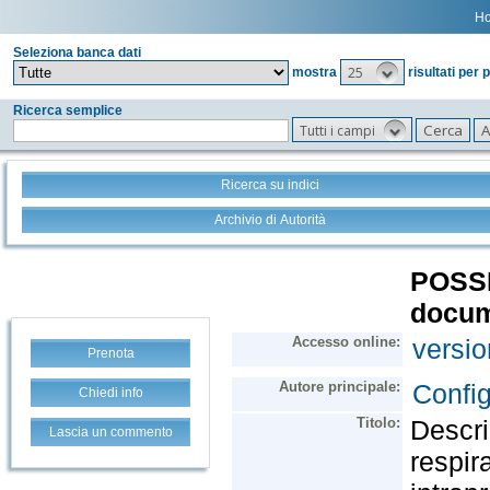
H
Seleziona banca dati
25
mostra
risultati per 
Ricerca semplice
Tutti i campi
Ricerca su indici
Archivio di Autorità
Prenota
Chiedi info
Lascia un commento